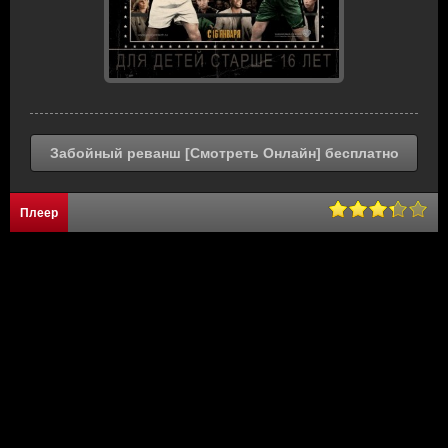
Забойный реванш [Смотреть Онлайн] бесплатно
Плеер